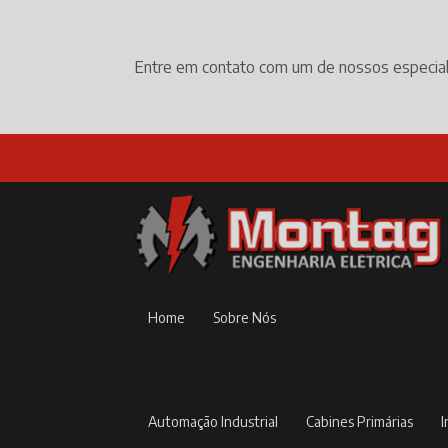
Entre em contato com um de nossos especial
(19) 3524-1152
comercial@montagengenharia.
Home
Sobre Nós
Automação Industrial
Cabines Primárias