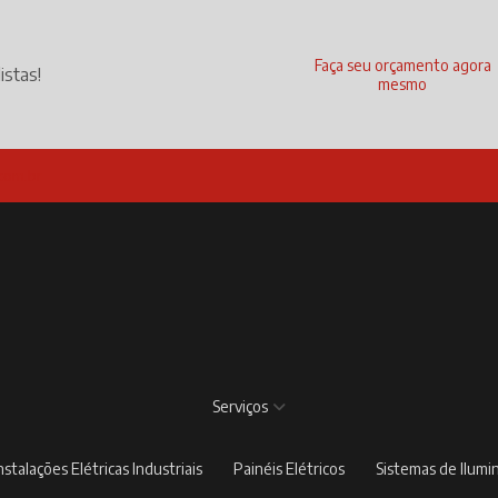
Faça seu orçamento agora
istas!
mesmo
com.br
Serviços
Instalações Elétricas Industriais
Painéis Elétricos
Sistemas de Ilum