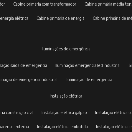
dor
cabine primária com transformador
cabine primária média te
 energia elétrica
cabine primária de energia
cabine primária de m
iluminações de emergência
inação saida de emergencia
iluminação emergencia led industrial
uminação de emergencia industrial
iluminação de emergencia
instalação elétrica
a na construção civil
instalação elétrica galpão
instalação elétrica c
 aparente externa
instalação elétrica embutida
instalação elétrica e