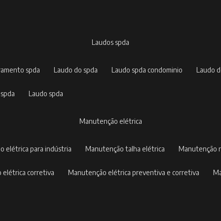
laudos spda
rramento spda
laudo do spda
laudo spda condominio
laudo 
 spda
laudo spda
manutenção elétrica
o elétrica para indústria
manutenção talha elétrica
manutenção r
 elétrica corretiva
manutenção elétrica preventiva e corretiva