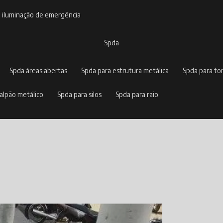
e iluminação de emergência
spda
spda áreas abertas
spda para estrutura metálica
spda para to
galpão metálico
spda para silos
spda para raio