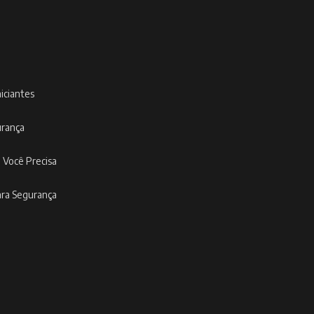
niciantes
urança
 Você Precisa
ara Segurança