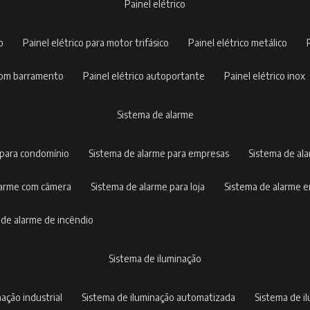
painel elétrico
co
painel elétrico para motor trifásico
painel elétrico metálico
o com barramento
painel elétrico autoportante
painel elétrico inox
sistema de alarme
 para condomínio
sistema de alarme para empresas
sistema de al
alarme com câmera
sistema de alarme para loja
sistema de alarme 
a de alarme de incêndio
sistema de iluminação
nação industrial
sistema de iluminação automatizada
sistema de 