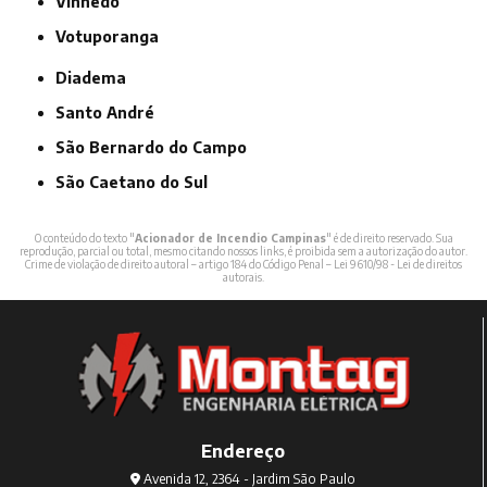
Vinhedo
Votuporanga
Diadema
Santo André
São Bernardo do Campo
São Caetano do Sul
O conteúdo do texto "
Acionador de Incendio Campinas
" é de direito reservado. Sua
reprodução, parcial ou total, mesmo citando nossos links, é proibida sem a autorização do autor.
Crime de violação de direito autoral – artigo 184 do Código Penal –
Lei 9610/98 - Lei de direitos
autorais
.
Endereço
Avenida 12, 2364 - Jardim São Paulo