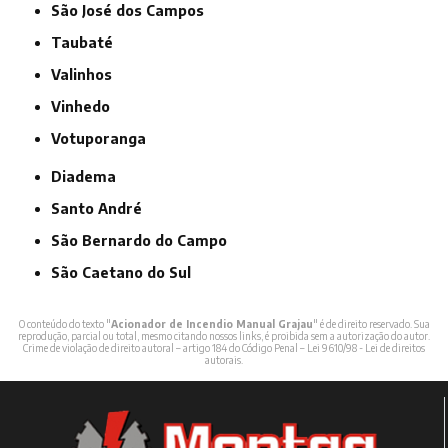
São José dos Campos
Taubaté
Valinhos
Vinhedo
Votuporanga
Diadema
Santo André
São Bernardo do Campo
São Caetano do Sul
O conteúdo do texto "
Acionador de Incendio Manual Grajau
" é de direito reservado. Sua
reprodução, parcial ou total, mesmo citando nossos links, é proibida sem a autorização do autor.
Crime de violação de direito autoral – artigo 184 do Código Penal –
Lei 9610/98 - Lei de direitos
autorais
.