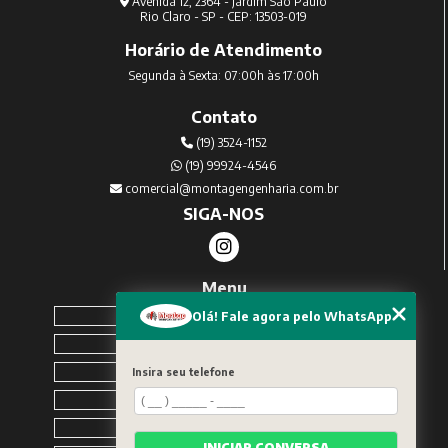
Avenida 12, 2364 - Jardim São Paulo
Rio Claro - SP - CEP: 13503-019
Horário de Atendimento
Segunda à Sexta: 07:00h às 17:00h
Contato
(19) 3524-1152
(19) 99924-4546
comercial@montagengenharia.com.br
SIGA-NOS
Menu
Home
Olá! Fale agora pelo WhatsApp
Sobre Nós
Serviços
Insira seu telefone
Blog
Contato
INICIAR CONVERSA