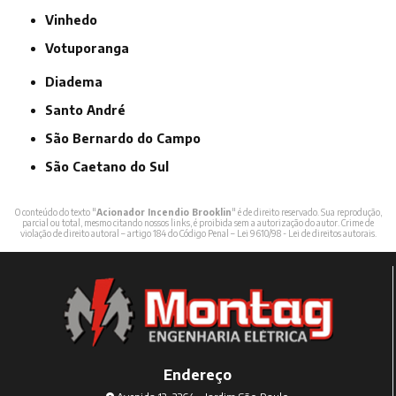
Vinhedo
Votuporanga
Diadema
Santo André
São Bernardo do Campo
São Caetano do Sul
O conteúdo do texto "
Acionador Incendio Brooklin
" é de direito reservado. Sua reprodução,
parcial ou total, mesmo citando nossos links, é proibida sem a autorização do autor. Crime de
violação de direito autoral – artigo 184 do Código Penal –
Lei 9610/98 - Lei de direitos autorais
.
Endereço