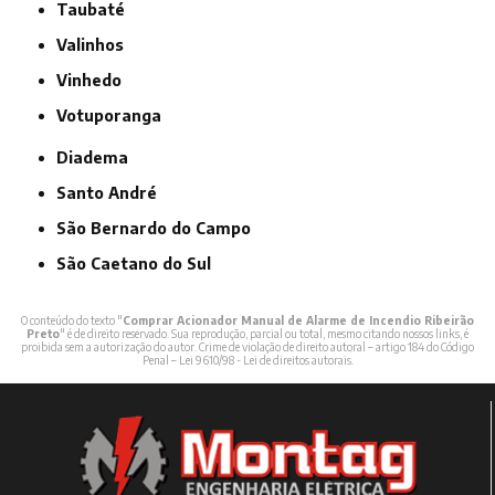
Taubaté
Valinhos
Vinhedo
Votuporanga
Diadema
Santo André
São Bernardo do Campo
São Caetano do Sul
O conteúdo do texto "
Comprar Acionador Manual de Alarme de Incendio Ribeirão
Preto
" é de direito reservado. Sua reprodução, parcial ou total, mesmo citando nossos links, é
proibida sem a autorização do autor. Crime de violação de direito autoral – artigo 184 do Código
Penal –
Lei 9610/98 - Lei de direitos autorais
.