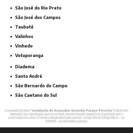
São José do Rio Preto
São José dos Campos
Taubaté
Valinhos
Vinhedo
Votuporanga
Diadema
Santo André
São Bernardo do Campo
São Caetano do Sul
O conteúdo do texto "
Instalação de Acionador Incendio Parque Peruche
" é de direito
reservado. Sua reprodução, parcial ou total, mesmo citando nossos links, é proibida sem a
autorização do autor. Crime de violação de direito autoral – artigo 184 do Código Penal –
Lei
9610/98 - Lei de direitos autorais
.