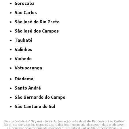
Sorocaba
São Carlos
São José do Rio Preto
São José dos Campos
Taubaté
Valinhos
Vinhedo
Votuporanga
Diadema
Santo André
São Bernardo do Campo
São Caetano do Sul
O conteúdo do texto "
Orçamento de Automação Industrial de Processo São Carlos
"
é de direito reservado. Sua reprodução, parcial ou total, mesmo citando nossos links, é proibida sem
a autorização do autor. Crime de violação de direito autoral – artigo 184 do Código Penal –
Lei