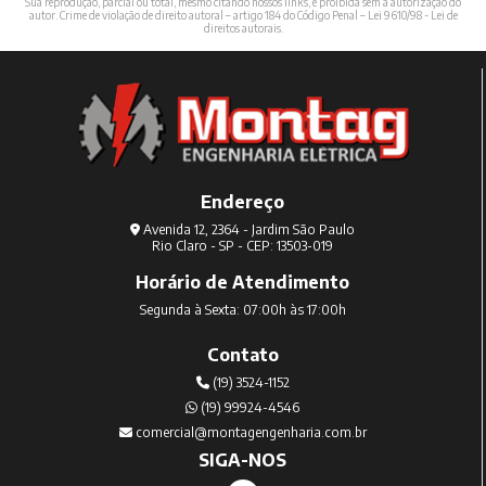
Sua reprodução, parcial ou total, mesmo citando nossos links, é proibida sem a autorização do
autor. Crime de violação de direito autoral – artigo 184 do Código Penal –
Lei 9610/98 - Lei de
direitos autorais
.
Endereço
Avenida 12, 2364 - Jardim São Paulo
Rio Claro - SP - CEP: 13503-019
Horário de Atendimento
Segunda à Sexta: 07:00h às 17:00h
Contato
(19) 3524-1152
(19) 99924-4546
comercial@montagengenharia.com.br
SIGA-NOS