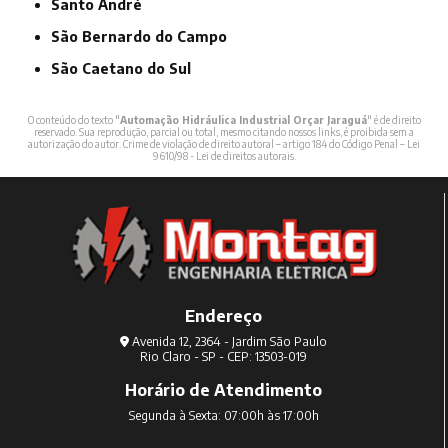
Santo André
São Bernardo do Campo
São Caetano do Sul
O conteúdo do texto "
Automação Hidráulica Industrial Orçar Jaraguá
" é de direito
reservado. Sua reprodução, parcial ou total, mesmo citando nossos links, é proibida sem a
autorização do autor. Crime de violação de direito autoral – artigo 184 do Código Penal –
Lei
9610/98 - Lei de direitos autorais
.
Endereço
Avenida 12, 2364 - Jardim São Paulo
Rio Claro - SP - CEP: 13503-019
Horário de Atendimento
Segunda à Sexta: 07:00h às 17:00h