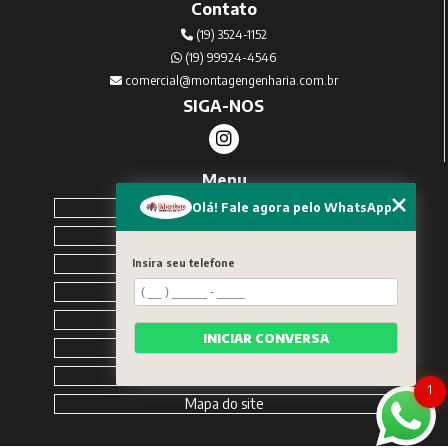
Contato
(19) 3524-1152
(19) 99924-4546
comercial@montagengenharia.com.br
SIGA-NOS
Menu
Home
Olá! Fale agora pelo WhatsApp
Sobre Nós
Serviços
Insira seu telefone
Blog
Contato
INICIAR CONVERSA
Solicite um orçamento
Categorias
1
Mapa do site