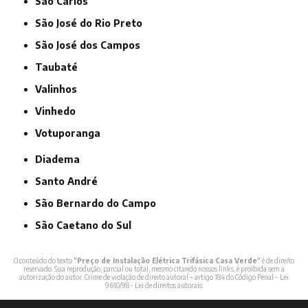
São Carlos
São José do Rio Preto
São José dos Campos
Taubaté
Valinhos
Vinhedo
Votuporanga
Diadema
Santo André
São Bernardo do Campo
São Caetano do Sul
O conteúdo do texto "
Preço de Instalação Elétrica Trifásica Casa Verde
" é de direito
reservado. Sua reprodução, parcial ou total, mesmo citando nossos links, é proibida sem a
autorização do autor. Crime de violação de direito autoral – artigo 184 do Código Penal –
Lei
9610/98 - Lei de direitos autorais
.