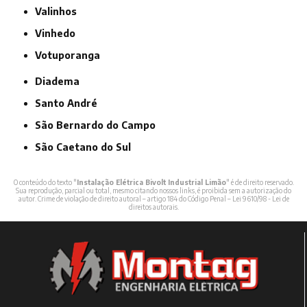
Valinhos
Vinhedo
Votuporanga
Diadema
Santo André
São Bernardo do Campo
São Caetano do Sul
O conteúdo do texto "
Instalação Elétrica Bivolt Industrial Limão
" é de direito reservado.
Sua reprodução, parcial ou total, mesmo citando nossos links, é proibida sem a autorização do
autor. Crime de violação de direito autoral – artigo 184 do Código Penal –
Lei 9610/98 - Lei de
direitos autorais
.