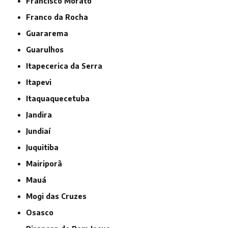
Francisco Morato
Franco da Rocha
Guararema
Guarulhos
Itapecerica da Serra
Itapevi
Itaquaquecetuba
Jandira
Jundiaí
Juquitiba
Mairiporã
Mauá
Mogi das Cruzes
Osasco