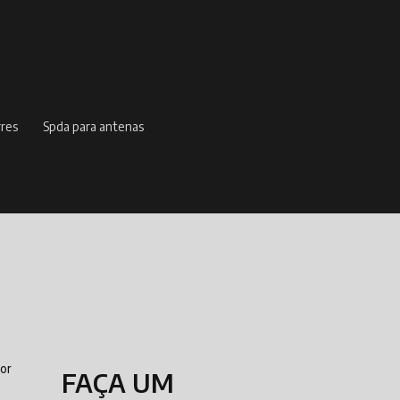
rres
spda para antenas
or
FAÇA UM