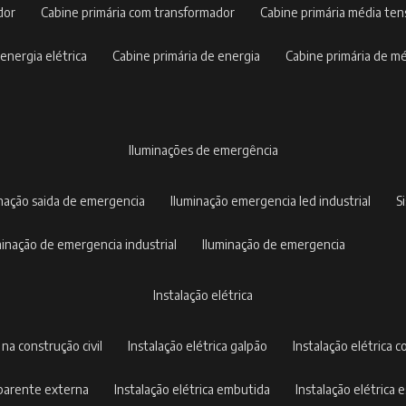
dor
cabine primária com transformador
cabine primária média te
 energia elétrica
cabine primária de energia
cabine primária de m
iluminações de emergência
inação saida de emergencia
iluminação emergencia led industrial
uminação de emergencia industrial
iluminação de emergencia
instalação elétrica
a na construção civil
instalação elétrica galpão
instalação elétrica c
 aparente externa
instalação elétrica embutida
instalação elétrica e