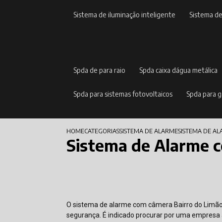
sistema de iluminação inteligente
sistema d
spda de para raio
spda caixa dágua metálica
spda para sistemas fotovoltaicos
spda para 
HOME
CATEGORIAS
SISTEMA DE ALARME
SISTEMA DE A
Sistema de Alarme 
O sistema de alarme com câmera Bairro do Limão
segurança. É indicado procurar por uma empresa 