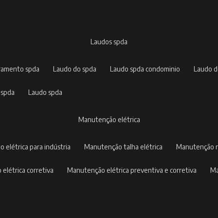
laudos spda
rramento spda
laudo do spda
laudo spda condominio
laudo 
 spda
laudo spda
manutenção elétrica
o elétrica para indústria
manutenção talha elétrica
manutenção r
 elétrica corretiva
manutenção elétrica preventiva e corretiva