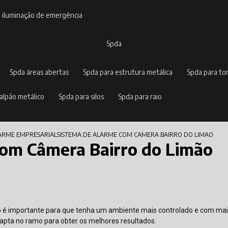
e iluminação de emergência
spda
spda áreas abertas
spda para estrutura metálica
spda para to
galpão metálico
spda para silos
spda para raio
LARME EMPRESARIAL
SISTEMA DE ALARME COM CAMERA BAIRRO DO LIMAO
com Câmera Bairro do Limão
 é importante para que tenha um ambiente mais controlado e com mai
apta no ramo para obter os melhores resultados.