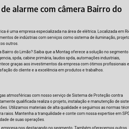
 de alarme com câmera Bairro do
ca é uma empresa especializada na área de elétrica. Localizada em Ri
mentos de indústrias com serviços como sistema de iluminação, projet
tos outros.
 Bairro do Limão? Saiba que a Montag oferece a solução no segmento
ncia, spda, cabine primária, laudos spda, automações industriais,
acontece graças aos investimentos da empresa com ótimos profissionais 
sfação do cliente e a excelência em produtos e trabalhos.
argas atmosféricas com nosso serviço de Sistema de Proteção contra
amente qualificada realiza o projeto, instalação e manutenção de sis
ões. Utilizamos materiais de alta qualidade e seguimos as normas téc
ra raios. Mantenha a tranquilidade e conte com nossa expertise em S
uidade de suas operações.
, a empresa nos destacando no segmento. Também oferecemos outros