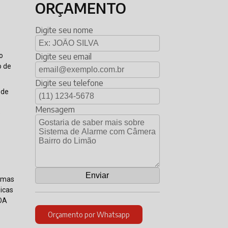
ORÇAMENTO
Digite seu nome
o
Digite seu email
o de
Digite seu telefone
 de
Mensagem
e
temas
nicas
PDA
Orçamento por Whatsapp