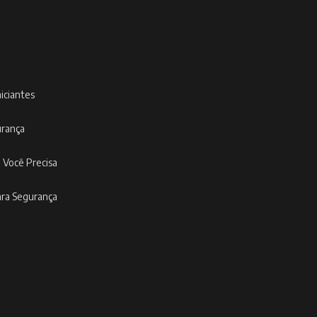
niciantes
urança
 Você Precisa
ara Segurança