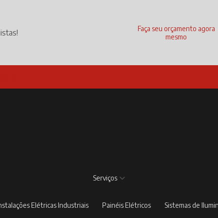
Faça seu orçamento agora
istas!
mesmo
com.br
Serviços
Instalações Elétricas Industriais
Painéis Elétricos
Sistemas de Ilum