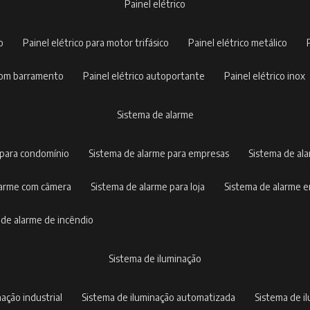
painel elétrico
co
painel elétrico para motor trifásico
painel elétrico metálico
o com barramento
painel elétrico autoportante
painel elétrico inox
sistema de alarme
 para condomínio
sistema de alarme para empresas
sistema de al
alarme com câmera
sistema de alarme para loja
sistema de alarme 
a de alarme de incêndio
sistema de iluminação
nação industrial
sistema de iluminação automatizada
sistema de 