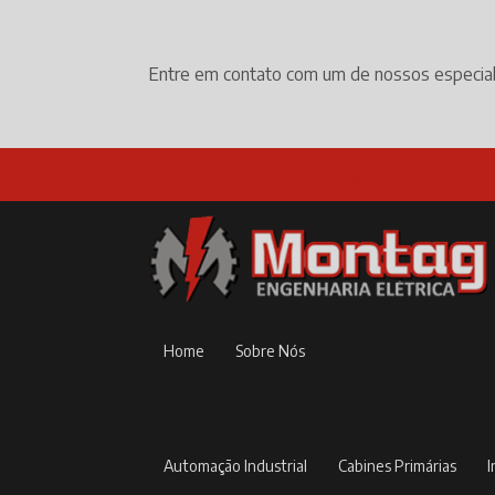
Entre em contato com um de nossos especial
(19) 3524-1152
comercial@montagengenharia.
Home
Sobre Nós
Automação Industrial
Cabines Primárias