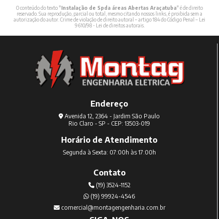
O conteúdo do texto "
Instalação de Spda áreas Abertas Araçatuba
" é de direito
reservado. Sua reprodução, parcial ou total, mesmo citando nossos links, é proibida sem a
autorização do autor. Crime de violação de direito autoral – artigo 184 do Código Penal –
Lei
9610/98 - Lei de direitos autorais
.
Endereço
Avenida 12, 2364 - Jardim São Paulo
Rio Claro - SP - CEP: 13503-019
Horário de Atendimento
Segunda à Sexta: 07:00h às 17:00h
Contato
(19) 3524-1152
(19) 99924-4546
comercial@montagengenharia.com.br