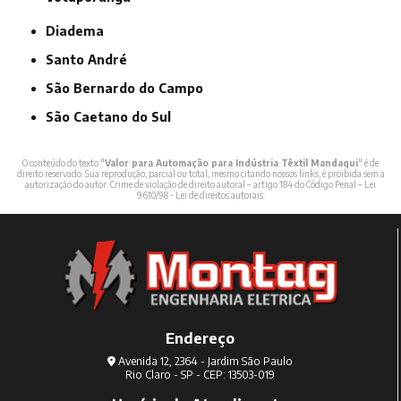
Diadema
Santo André
São Bernardo do Campo
São Caetano do Sul
O conteúdo do texto "
Valor para Automação para Indústria Têxtil Mandaqui
" é de
direito reservado. Sua reprodução, parcial ou total, mesmo citando nossos links, é proibida sem a
autorização do autor. Crime de violação de direito autoral – artigo 184 do Código Penal –
Lei
9610/98 - Lei de direitos autorais
.
Endereço
Avenida 12, 2364 - Jardim São Paulo
Rio Claro - SP - CEP: 13503-019