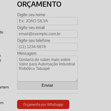
ORÇAMENTO
Digite seu nome
Digite seu email
ndo
Digite seu telefone
Mensagem
,
s
rantem
 em
Orçamento por Whatsapp
r