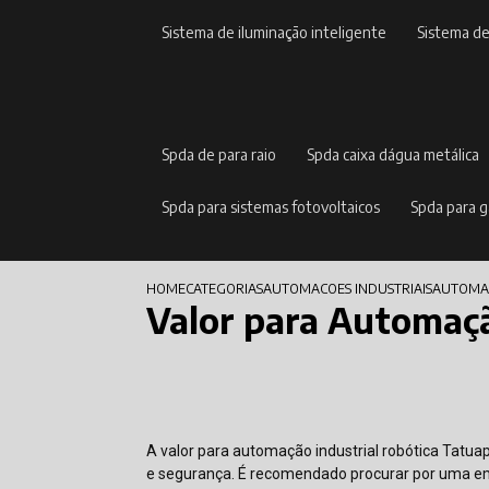
sistema de iluminação inteligente
sistema d
spda de para raio
spda caixa dágua metálica
spda para sistemas fotovoltaicos
spda para 
HOME
CATEGORIAS
AUTOMACOES INDUSTRIAIS
AUTOMAC
Valor para Automaçã
A valor para automação industrial robótica Tatua
e segurança. É recomendado procurar por uma em