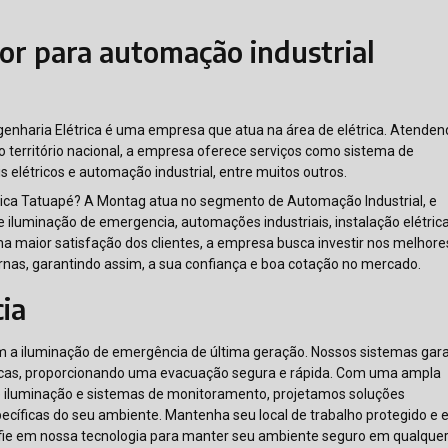
or para automação industrial
enharia Elétrica é uma empresa que atua na área de elétrica. Atende
 território nacional, a empresa oferece serviços como sistema de
is elétricos e automação industrial, entre muitos outros.
tica Tatuapé? A Montag atua no segmento de Automação Industrial, e
de iluminação de emergencia, automações industriais, instalação elétrica
a maior satisfação dos clientes, a empresa busca investir nos melhore
rnas, garantindo assim, a sua confiança e boa cotação no mercado.
ia
m a iluminação de emergência de última geração. Nossos sistemas ga
íticas, proporcionando uma evacuação segura e rápida. Com uma ampla
e iluminação e sistemas de monitoramento, projetamos soluções
ecíficas do seu ambiente. Mantenha seu local de trabalho protegido e
ie em nossa tecnologia para manter seu ambiente seguro em qualque