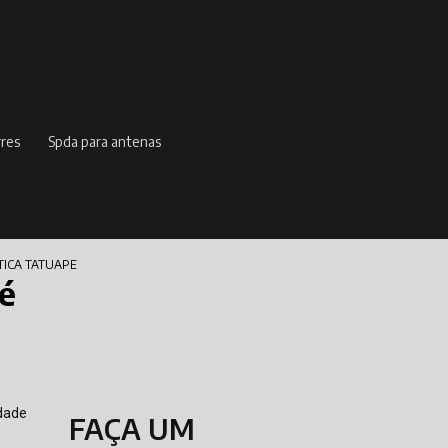
rres
spda para antenas
ICA TATUAPE
pé
idade
FAÇA UM