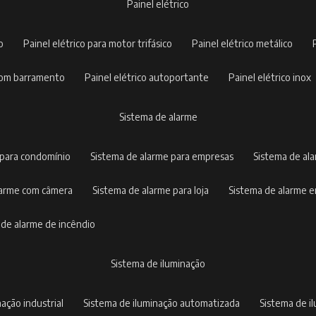
painel elétrico
co
painel elétrico para motor trifásico
painel elétrico metálico
o com barramento
painel elétrico autoportante
painel elétrico inox
sistema de alarme
 para condomínio
sistema de alarme para empresas
sistema de al
alarme com câmera
sistema de alarme para loja
sistema de alarme 
a de alarme de incêndio
sistema de iluminação
nação industrial
sistema de iluminação automatizada
sistema de 