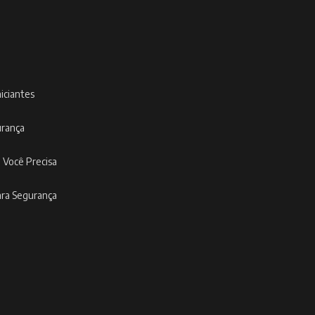
niciantes
urança
 Você Precisa
ara Segurança