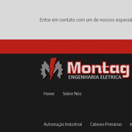
Entre em contato com um de nossos especial
(19) 3524-1152
comercial@montagengenharia.
Home
Sobre Nós
Automação Industrial
Cabines Primárias