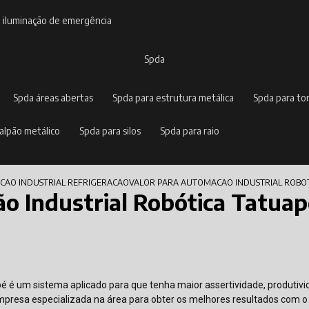
e iluminação de emergência
spda
spda áreas abertas
spda para estrutura metálica
spda para to
galpão metálico
spda para silos
spda para raio
AO INDUSTRIAL REFRIGERACAO
VALOR PARA AUTOMACAO INDUSTRIAL ROBOT
o Industrial Robótica Tatua
pé é um sistema aplicado para que tenha maior assertividade, produtiv
presa especializada na área para obter os melhores resultados com o