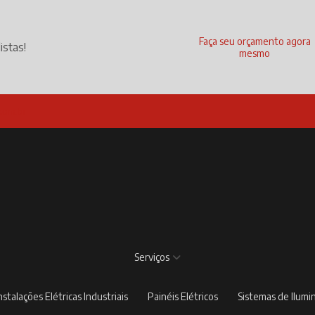
Faça seu orçamento agora
istas!
mesmo
com.br
Serviços
Instalações Elétricas Industriais
Painéis Elétricos
Sistemas de Ilum