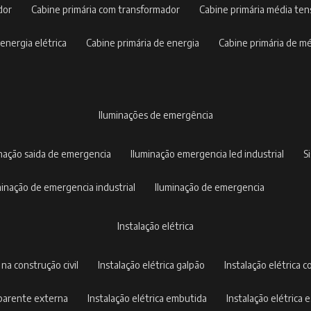
dor
cabine primária com transformador
cabine primária média te
 energia elétrica
cabine primária de energia
cabine primária de m
iluminações de emergência
inação saida de emergencia
iluminação emergencia led industrial
uminação de emergencia industrial
iluminação de emergencia
instalação elétrica
a na construção civil
instalação elétrica galpão
instalação elétrica c
 aparente externa
instalação elétrica embutida
instalação elétrica e