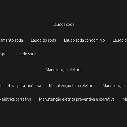
laudos spda
rramento spda
laudo do spda
laudo spda condominio
laudo 
 spda
laudo spda
manutenção elétrica
o elétrica para indústria
manutenção talha elétrica
manutenção r
 elétrica corretiva
manutenção elétrica preventiva e corretiva