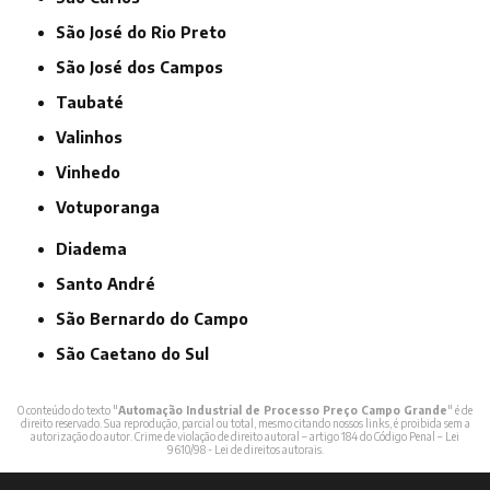
São José do Rio Preto
São José dos Campos
Taubaté
Valinhos
Vinhedo
Votuporanga
Diadema
Santo André
São Bernardo do Campo
São Caetano do Sul
O conteúdo do texto "
Automação Industrial de Processo Preço Campo Grande
" é de
direito reservado. Sua reprodução, parcial ou total, mesmo citando nossos links, é proibida sem a
autorização do autor. Crime de violação de direito autoral – artigo 184 do Código Penal –
Lei
9610/98 - Lei de direitos autorais
.