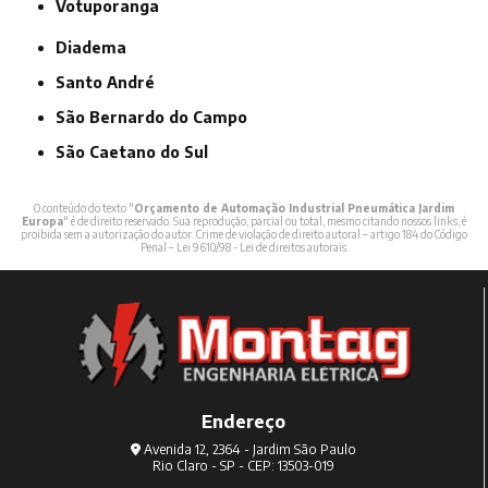
Votuporanga
Diadema
Santo André
São Bernardo do Campo
São Caetano do Sul
O conteúdo do texto "
Orçamento de Automação Industrial Pneumática Jardim
Europa
" é de direito reservado. Sua reprodução, parcial ou total, mesmo citando nossos links, é
proibida sem a autorização do autor. Crime de violação de direito autoral – artigo 184 do Código
Penal –
Lei 9610/98 - Lei de direitos autorais
.
Endereço
Avenida 12, 2364 - Jardim São Paulo
Rio Claro - SP - CEP: 13503-019