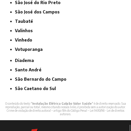
São José do Rio Preto
São José dos Campos
Taubaté
Valinhos
Vinhedo
Votuporanga
Diadema
Santo André
São Bernardo do Campo
São Caetano do Sul
O conteúdo do texto "
Instalação Elétrica Galpão Valor Saúde
" é de direito reservado. Sua
reprodução, parcial ou total, mesmo citando nossos links, é proibida sem a autorização do autor.
Crime de violação de direito autoral – artigo 184 do Código Penal –
Lei 9610/98 - Lei de direitos
autorais
.