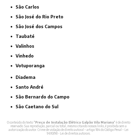
São Carlos
São José do Rio Preto
São José dos Campos
Taubaté
Valinhos
Vinhedo
Votuporanga
Diadema
Santo André
São Bernardo do Campo
São Caetano do Sul
O conteúdo do texto "
Preço de Instalação Elétrica Galpão Vila Mariana
" é de direito
reservado. Sua reprodução, parcial ou total, mesmo citando nossos links, é proibida sem a
autorização do autor. Crime de violação de direito autoral – artigo 184 do Código Penal –
Lei
9610/98 - Lei de direitos autorais
.