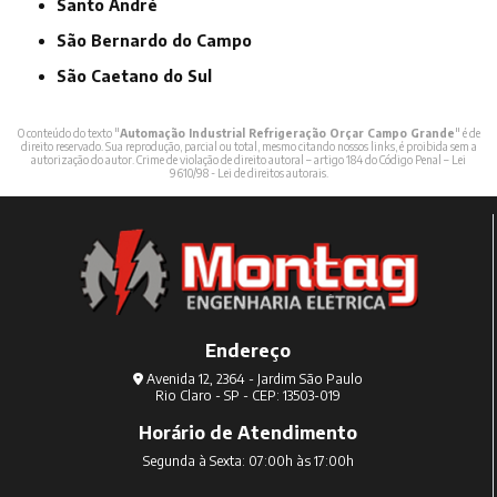
Santo André
São Bernardo do Campo
São Caetano do Sul
O conteúdo do texto "
Automação Industrial Refrigeração Orçar Campo Grande
" é de
direito reservado. Sua reprodução, parcial ou total, mesmo citando nossos links, é proibida sem a
autorização do autor. Crime de violação de direito autoral – artigo 184 do Código Penal –
Lei
9610/98 - Lei de direitos autorais
.
Endereço
Avenida 12, 2364 - Jardim São Paulo
Rio Claro - SP - CEP: 13503-019
Horário de Atendimento
Segunda à Sexta: 07:00h às 17:00h