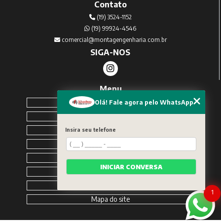
Contato
(19) 3524-1152
(19) 99924-4546
comercial@montagengenharia.com.br
SIGA-NOS
Menu
Home
Olá! Fale agora pelo WhatsApp
Sobre Nós
Serviços
Insira seu telefone
Blog
Contato
INICIAR CONVERSA
Solicite um orçamento
Categorias
1
Mapa do site