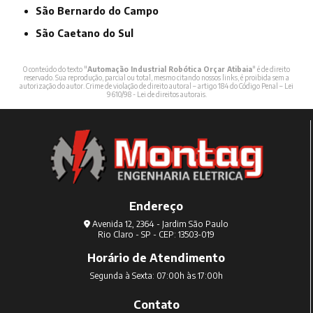
São Bernardo do Campo
São Caetano do Sul
O conteúdo do texto "
Automação Industrial Robótica Orçar Atibaia
" é de direito
reservado. Sua reprodução, parcial ou total, mesmo citando nossos links, é proibida sem a
autorização do autor. Crime de violação de direito autoral – artigo 184 do Código Penal –
Lei
9610/98 - Lei de direitos autorais
.
Endereço
Avenida 12, 2364 - Jardim São Paulo
Rio Claro - SP - CEP: 13503-019
Horário de Atendimento
Segunda à Sexta: 07:00h às 17:00h
Contato