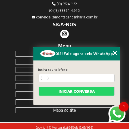
(19) 3524-1152
(19) 99924-4546
comercial@montagengenharia.com.br
SIGA-NOS
Menu
Home
Olá! Fale agora pelo WhatsApp
Sobre Nós
Serviços
Insira seu telefone
Blog
Contato
INICIAR CONVERSA
Solicite um orçamento
Categorias
1
Mapa do site
Copyright © Montag. (Lei 9610 de 19/02/1998)