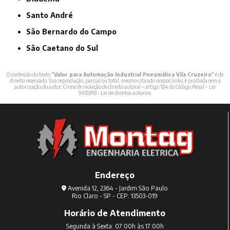
Santo André
São Bernardo do Campo
São Caetano do Sul
O conteúdo do texto "
Valor para Automação Industrial Pneumática Vila Cruzeiro
" é de
direito reservado. Sua reprodução, parcial ou total, mesmo citando nossos links, é proibida sem a
autorização do autor. Crime de violação de direito autoral – artigo 184 do Código Penal –
Lei
9610/98 - Lei de direitos autorais
.
Endereço
Avenida 12, 2364 - Jardim São Paulo
Rio Claro - SP - CEP: 13503-019
Horário de Atendimento
Segunda à Sexta: 07:00h às 17:00h