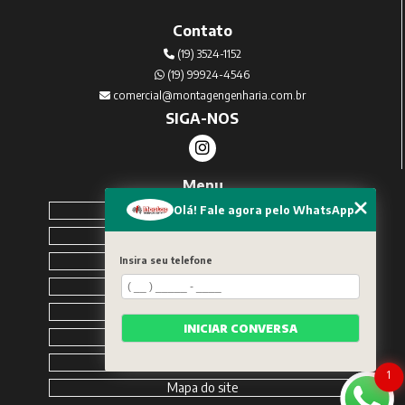
Contato
(19) 3524-1152
(19) 99924-4546
comercial@montagengenharia.com.br
SIGA-NOS
Menu
Home
Olá! Fale agora pelo WhatsApp
Sobre Nós
Serviços
Insira seu telefone
Blog
Contato
INICIAR CONVERSA
Solicite um orçamento
Categorias
1
Mapa do site