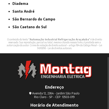
Diadema
Santo André
São Bernardo do Campo
São Caetano do Sul
O conteúdo do texto "
Automação Industrial Refrigeração Araçatuba
" é de direito
reservado. Sua reprodução, parcial ou total, mesmo citando nossos links, é proibida sem a
autorização do autor. Crime de violação de direito autoral – artigo 184 do Código Penal –
Lei
9610/98 - Lei de direitos autorais
.
Endereço
Avenida 12, 2364 - Jardim São Paulo
Rio Claro - SP - CEP: 13503-019
Horário de Atendimento