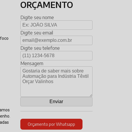
ORÇAMENTO
Digite seu nome
Digite seu email
 foco
Digite seu telefone
Mensagem
izamos
penho.
zadas
Orçamento por Whatsapp
a