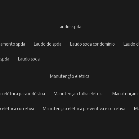
laudos spda
rramento spda
laudo do spda
laudo spda condominio
laudo 
 spda
laudo spda
manutenção elétrica
o elétrica para indústria
manutenção talha elétrica
manutenção r
 elétrica corretiva
manutenção elétrica preventiva e corretiva