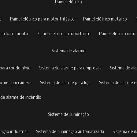
painel elétrico
co
painel elétrico para motor trifásico
painel elétrico metálico
o com barramento
painel elétrico autoportante
painel elétrico inox
sistema de alarme
 para condomínio
sistema de alarme para empresas
sistema de al
alarme com câmera
sistema de alarme para loja
sistema de alarme 
a de alarme de incêndio
sistema de iluminação
nação industrial
sistema de iluminação automatizada
sistema de 