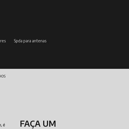
rres
spda para antenas
HOS
FAÇA UM
, é