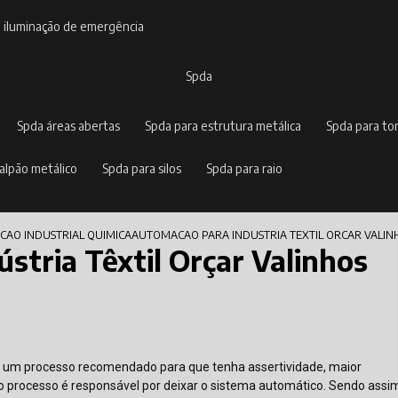
e iluminação de emergência
spda
spda áreas abertas
spda para estrutura metálica
spda para to
galpão metálico
spda para silos
spda para raio
AO INDUSTRIAL QUIMICA
AUTOMACAO PARA INDUSTRIA TEXTIL ORCAR VALIN
stria Têxtil Orçar Valinhos
s é um processo recomendado para que tenha assertividade, maior
o processo é responsável por deixar o sistema automático. Sendo assim