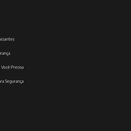
niciantes
urança
 Você Precisa
ara Segurança