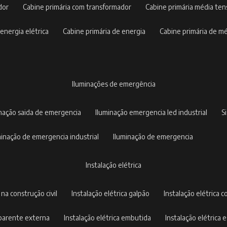
dor
cabine primária com transformador
cabine primária média te
 energia elétrica
cabine primária de energia
cabine primária de m
iluminações de emergência
inação saida de emergencia
iluminação emergencia led industrial
uminação de emergencia industrial
iluminação de emergencia
instalação elétrica
a na construção civil
instalação elétrica galpão
instalação elétrica c
 aparente externa
instalação elétrica embutida
instalação elétrica e