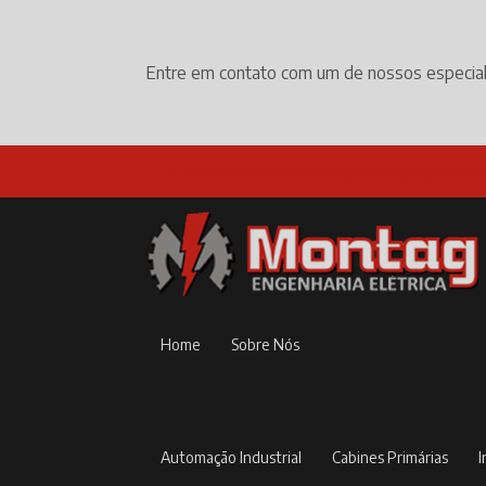
Entre em contato com um de nossos especial
(19) 3524-1152
comercial@montagengenharia.
Home
Sobre Nós
Automação Industrial
Cabines Primárias