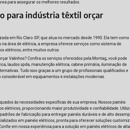
rea para assegurar os melhores resultados.
para indústria têxtil orçar
izada em Rio Claro-SP, que atua no mercado desde 1990. Ela tem como
s na área de elétrica, a empresa oferece serviços como sistema de
tos elétricos, entre muitos outros.
orçar Valinhos? Confira os serviços oferecidos pela Montag, você pode
rica, laudos spda, manutenção elétrica, cabine primária, iluminação de
lternativas. Tudo isso graças a um grupo de profissionais qualificados e
o considerável em equipamentos e instalações modernas.
quados às necessidades específicas de sua empresa. Nossos painéis
os elétricos, proporcionando maior produtividade e confiabilidade. Util
adrões de fabricação para entregar painéis duráveis e de alto desem
lizados em painéis elétricos, pronta para oferecer soluções customi
Confie em nossa experiência para a solução em painéis elétricos de alt