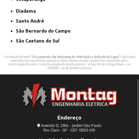
Diadema
Santo André
São Bernardo do Campo
São Caetano do Sul
O conteúdo do texto "
Orçamento de Automação Hidráulica Industrial Lapa
" é de direito
reservado. Sua reprodução, parcial ou total, mesmo citando nossos links, é proibida sem a
autorização do autor. Crime de violação de direito autoral – artigo 184 do Código Penal –
Lei
9610/98 - Lei de direitos autorais
.
Endereço
Avenida 12, 2364 - Jardim São Paulo
Rio Claro - SP - CEP: 13503-019