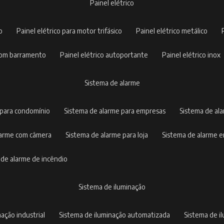
painel elétrico
co
painel elétrico para motor trifásico
painel elétrico metálico
o com barramento
painel elétrico autoportante
painel elétrico inox
sistema de alarme
 para condomínio
sistema de alarme para empresas
sistema de al
alarme com câmera
sistema de alarme para loja
sistema de alarme 
a de alarme de incêndio
sistema de iluminação
nação industrial
sistema de iluminação automatizada
sistema de 