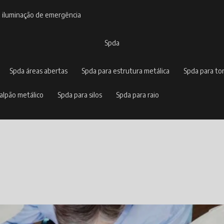
e iluminação de emergência
spda
spda áreas abertas
spda para estrutura metálica
spda para to
galpão metálico
spda para silos
spda para raio