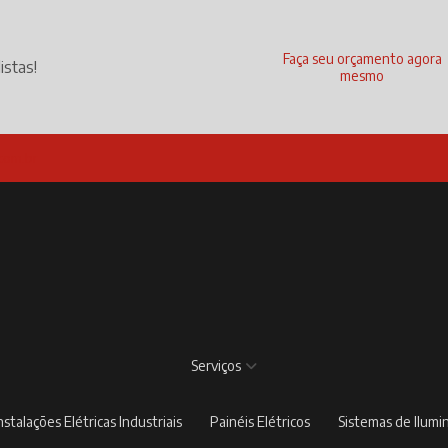
Faça seu orçamento agora
istas!
mesmo
com.br
Serviços
Instalações Elétricas Industriais
Painéis Elétricos
Sistemas de Ilum