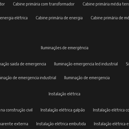
dor
cabine primária com transformador
cabine primária média te
 energia elétrica
cabine primária de energia
cabine primária de m
iluminações de emergência
inação saida de emergencia
iluminação emergencia led industrial
uminação de emergencia industrial
iluminação de emergencia
instalação elétrica
a na construção civil
instalação elétrica galpão
instalação elétrica c
 aparente externa
instalação elétrica embutida
instalação elétrica e