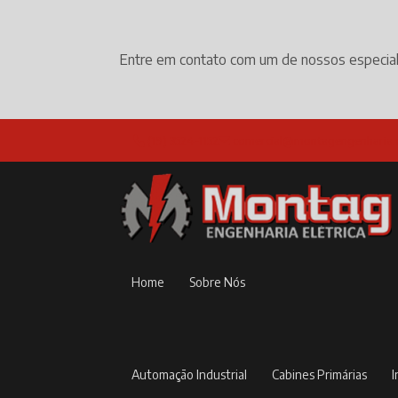
Entre em contato com um de nossos especial
(19) 3524-1152
comercial@montagengenharia.
Home
Sobre Nós
Automação Industrial
Cabines Primárias