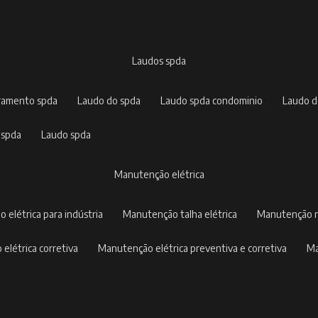
laudos spda
rramento spda
laudo do spda
laudo spda condominio
laudo 
 spda
laudo spda
manutenção elétrica
o elétrica para indústria
manutenção talha elétrica
manutenção r
 elétrica corretiva
manutenção elétrica preventiva e corretiva