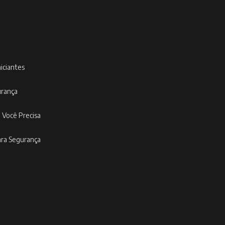
niciantes
urança
 Você Precisa
ara Segurança