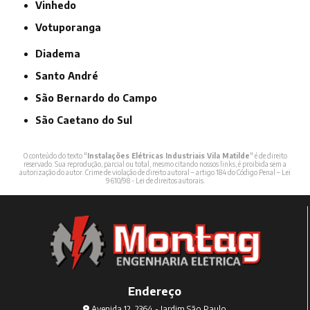
Vinhedo
Votuporanga
Diadema
Santo André
São Bernardo do Campo
São Caetano do Sul
O conteúdo do texto "
Instalações Elétricas Industriais Vila Matilde
" é de direito
reservado. Sua reprodução, parcial ou total, mesmo citando nossos links, é proibida sem a
autorização do autor. Crime de violação de direito autoral – artigo 184 do Código Penal –
Lei
9610/98 - Lei de direitos autorais
.
Endereço
Avenida 12, 2364 - Jardim São Paulo