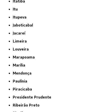
Itatiba
Itu
Itupeva
Jaboticabal
Jacareí
Limeira
Louveira
Marapoama
Marília
Mendonça
Paulínia
Piracicaba
Presidente Prudente
Ribeirão Preto