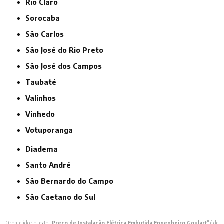
Rio Claro
Sorocaba
São Carlos
São José do Rio Preto
São José dos Campos
Taubaté
Valinhos
Vinhedo
Votuporanga
Diadema
Santo André
São Bernardo do Campo
São Caetano do Sul
O conteúdo do texto "
Preço de Instalação Elétrica Embutida Engenheiro Goulart
" é de