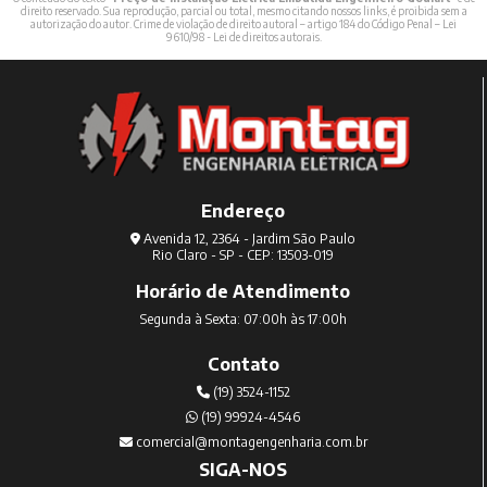
direito reservado. Sua reprodução, parcial ou total, mesmo citando nossos links, é proibida sem a
autorização do autor. Crime de violação de direito autoral – artigo 184 do Código Penal –
Lei
9610/98 - Lei de direitos autorais
.
Endereço
Avenida 12, 2364 - Jardim São Paulo
Rio Claro - SP - CEP: 13503-019
Horário de Atendimento
Segunda à Sexta: 07:00h às 17:00h
Contato
(19) 3524-1152
(19) 99924-4546
comercial@montagengenharia.com.br
SIGA-NOS