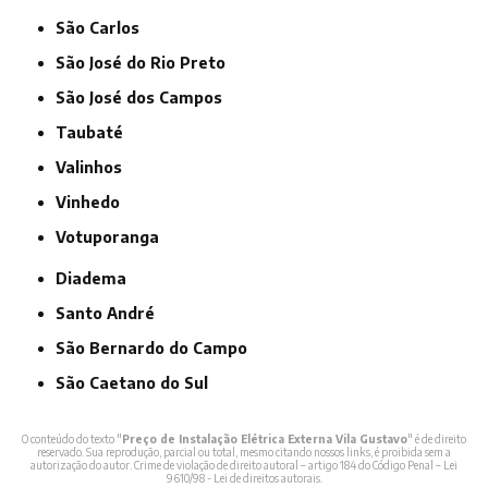
São Carlos
São José do Rio Preto
São José dos Campos
Taubaté
Valinhos
Vinhedo
Votuporanga
Diadema
Santo André
São Bernardo do Campo
São Caetano do Sul
O conteúdo do texto "
Preço de Instalação Elétrica Externa Vila Gustavo
" é de direito
reservado. Sua reprodução, parcial ou total, mesmo citando nossos links, é proibida sem a
autorização do autor. Crime de violação de direito autoral – artigo 184 do Código Penal –
Lei
9610/98 - Lei de direitos autorais
.