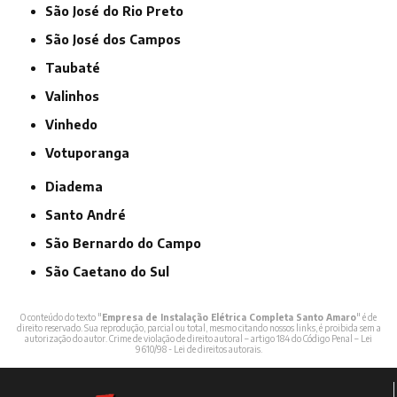
São José do Rio Preto
São José dos Campos
Taubaté
Valinhos
Vinhedo
Votuporanga
Diadema
Santo André
São Bernardo do Campo
São Caetano do Sul
O conteúdo do texto "
Empresa de Instalação Elétrica Completa Santo Amaro
" é de
direito reservado. Sua reprodução, parcial ou total, mesmo citando nossos links, é proibida sem a
autorização do autor. Crime de violação de direito autoral – artigo 184 do Código Penal –
Lei
9610/98 - Lei de direitos autorais
.