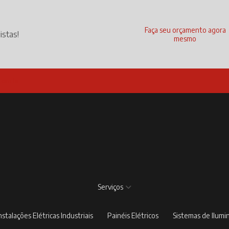
Faça seu orçamento agora
istas!
mesmo
com.br
Serviços
Instalações Elétricas Industriais
Painéis Elétricos
Sistemas de Ilum