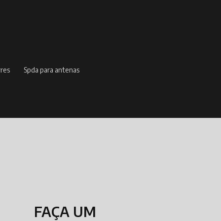
rres
spda para antenas
FAÇA UM