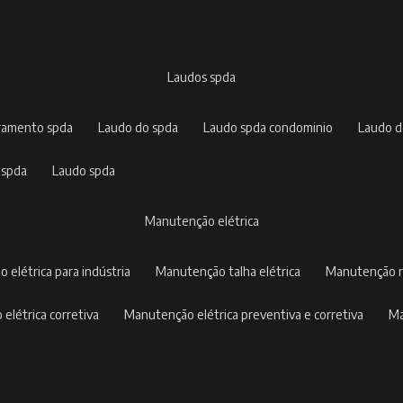
laudos spda
rramento spda
laudo do spda
laudo spda condominio
laudo 
 spda
laudo spda
manutenção elétrica
o elétrica para indústria
manutenção talha elétrica
manutenção r
 elétrica corretiva
manutenção elétrica preventiva e corretiva