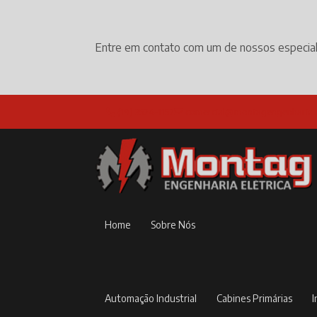
Entre em contato com um de nossos especial
(19) 3524-1152
comercial@montagengenharia.
Home
Sobre Nós
Automação Industrial
Cabines Primárias