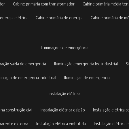
dor
cabine primária com transformador
cabine primária média te
 energia elétrica
cabine primária de energia
cabine primária de m
iluminações de emergência
inação saida de emergencia
iluminação emergencia led industrial
uminação de emergencia industrial
iluminação de emergencia
instalação elétrica
a na construção civil
instalação elétrica galpão
instalação elétrica c
 aparente externa
instalação elétrica embutida
instalação elétrica e