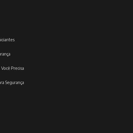
niciantes
urança
 Você Precisa
ara Segurança