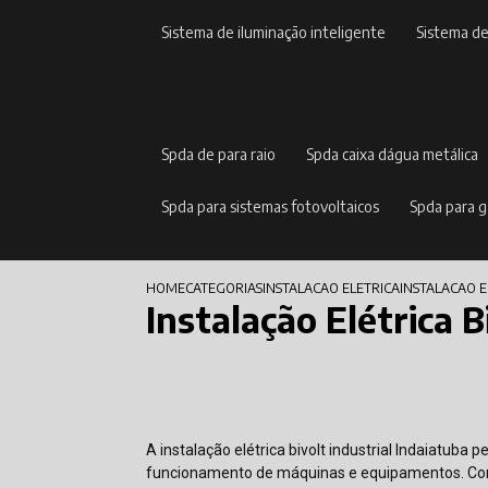
sistema de iluminação inteligente
sistema d
spda de para raio
spda caixa dágua metálica
spda para sistemas fotovoltaicos
spda para 
HOME
CATEGORIAS
INSTALACAO ELETRICA
INSTALACAO 
Instalação Elétrica B
A instalação elétrica bivolt industrial Indaiatuba
funcionamento de máquinas e equipamentos. Con