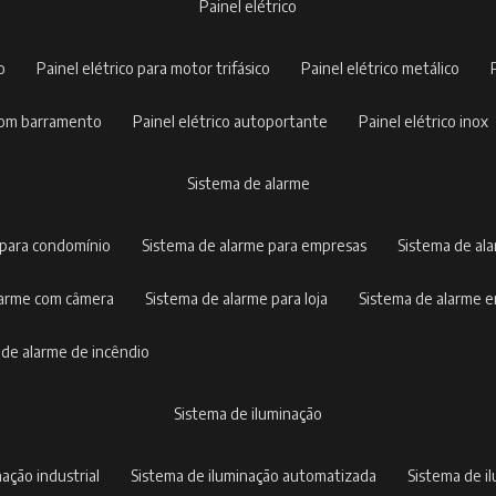
painel elétrico
co
painel elétrico para motor trifásico
painel elétrico metálico
o com barramento
painel elétrico autoportante
painel elétrico inox
sistema de alarme
 para condomínio
sistema de alarme para empresas
sistema de al
alarme com câmera
sistema de alarme para loja
sistema de alarme 
a de alarme de incêndio
sistema de iluminação
nação industrial
sistema de iluminação automatizada
sistema de 