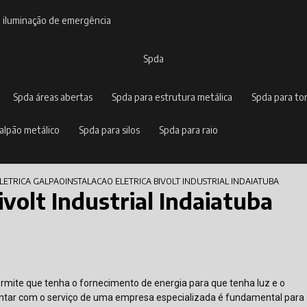
e iluminação de emergência
spda
spda áreas abertas
spda para estrutura metálica
spda para to
galpão metálico
spda para silos
spda para raio
ELETRICA GALPAO
INSTALACAO ELETRICA BIVOLT INDUSTRIAL INDAIATUBA
ivolt Industrial Indaiatuba
 permite que tenha o fornecimento de energia para que tenha luz e o
tar com o serviço de uma empresa especializada é fundamental para