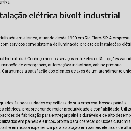
rtiva.
alação elétrica bivolt industrial
ializada em elétrica, atuando desde 1990 em Rio Claro-SP. A empresa
com serviços como sistema de iluminação, projeto de instalações elétr
trial Indaiatuba? Conheça nossos serviços entre eles estão opções varia
uminação de emergencia, automações industriais, cabine primária,
da. Garantimos a satisfação dos clientes através de um atendimento úni
quados às necessidades específicas de sua empresa. Nossos painéis
os elétricos, proporcionando maior produtividade e confiabilidade. Util
adrões de fabricação para entregar painéis duráveis e de alto desem
lizados em painéis elétricos, pronta para oferecer soluções customi
Confie em nossa experiência para a solução em painéis elétricos de alt