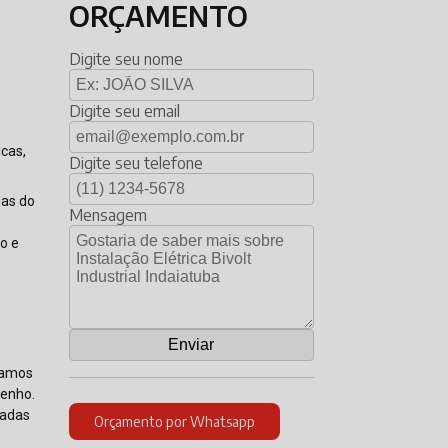
ORÇAMENTO
Digite seu nome
Digite seu email
icas,
Digite seu telefone
das do
Mensagem
co e
izamos
penho.
zadas
Orçamento por Whatsapp
a