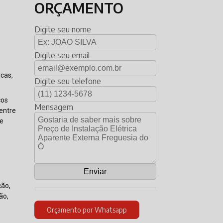
ORÇAMENTO
Digite seu nome
Digite seu email
icas,
Digite seu telefone
ços
Mensagem
 entre
ue
ção,
ão,
Orçamento por Whatsapp