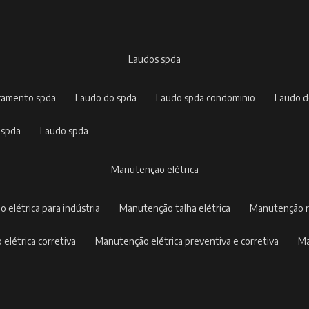
laudos spda
rramento spda
laudo do spda
laudo spda condominio
laudo 
 spda
laudo spda
manutenção elétrica
o elétrica para indústria
manutenção talha elétrica
manutenção r
 elétrica corretiva
manutenção elétrica preventiva e corretiva