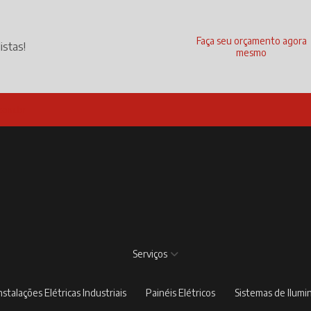
Faça seu orçamento agora
istas!
mesmo
com.br
Serviços
Instalações Elétricas Industriais
Painéis Elétricos
Sistemas de Ilum