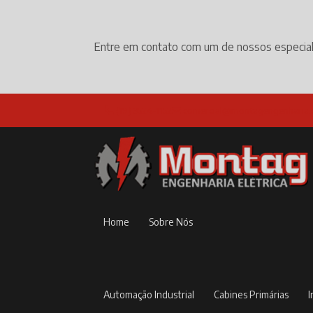
Entre em contato com um de nossos especial
(19) 3524-1152
comercial@montagengenharia.
Home
Sobre Nós
Automação Industrial
Cabines Primárias