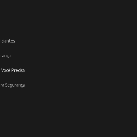
niciantes
urança
 Você Precisa
ara Segurança