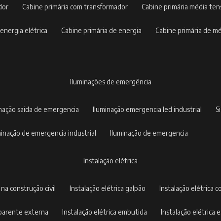
dor
cabine primária com transformador
cabine primária média te
 energia elétrica
cabine primária de energia
cabine primária de m
iluminações de emergência
inação saida de emergencia
iluminação emergencia led industrial
uminação de emergencia industrial
iluminação de emergencia
instalação elétrica
a na construção civil
instalação elétrica galpão
instalação elétrica c
 aparente externa
instalação elétrica embutida
instalação elétrica e