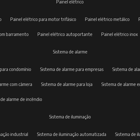
painel elétrico
co
painel elétrico para motor trifásico
painel elétrico metálico
o com barramento
painel elétrico autoportante
painel elétrico inox
sistema de alarme
 para condomínio
sistema de alarme para empresas
sistema de al
alarme com câmera
sistema de alarme para loja
sistema de alarme 
a de alarme de incêndio
sistema de iluminação
nação industrial
sistema de iluminação automatizada
sistema de 