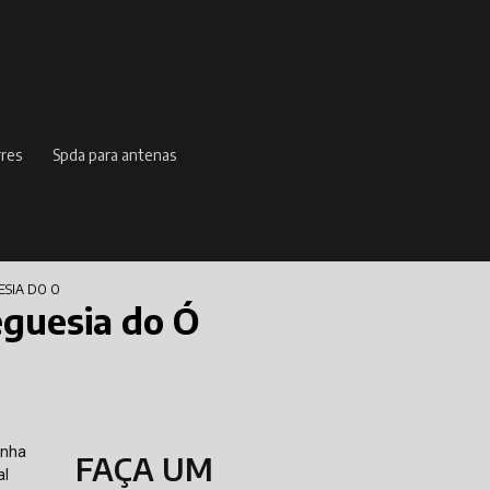
rres
spda para antenas
ESIA DO O
eguesia do Ó
enha
FAÇA UM
al