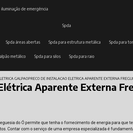
e iluminação de emergência
spda
spda áreas abertas
spda para estrutura metálica
spda para to
galpão metálico
spda para silos
spda para raio
ELETRICA GALPAO
PRECO DE INSTALACAO ELETRICA APARENTE EXTERNA FREGU
 Elétrica Aparente Externa Fr
Freguesia do Ó permite que tenha o fornecimento de energia para que t
os. Contar com o serviço de uma empresa especializada é fundament