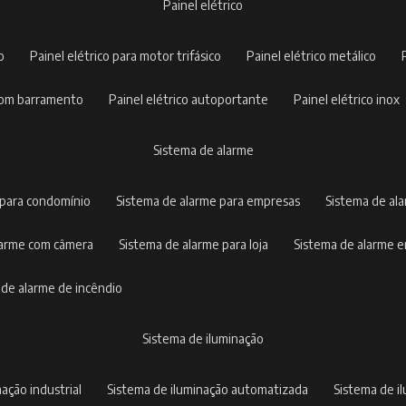
painel elétrico
co
painel elétrico para motor trifásico
painel elétrico metálico
o com barramento
painel elétrico autoportante
painel elétrico inox
sistema de alarme
 para condomínio
sistema de alarme para empresas
sistema de al
alarme com câmera
sistema de alarme para loja
sistema de alarme 
a de alarme de incêndio
sistema de iluminação
nação industrial
sistema de iluminação automatizada
sistema de 