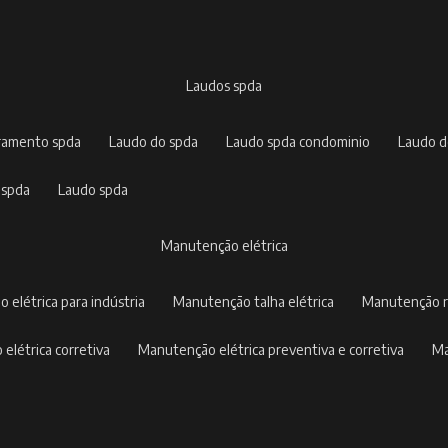
laudos spda
rramento spda
laudo do spda
laudo spda condominio
laudo 
 spda
laudo spda
manutenção elétrica
o elétrica para indústria
manutenção talha elétrica
manutenção r
 elétrica corretiva
manutenção elétrica preventiva e corretiva