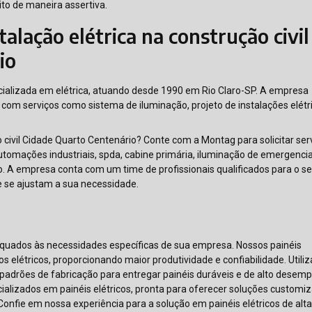
ito de maneira assertiva.
alação elétrica na construção civil
io
ializada em elétrica, atuando desde 1990 em Rio Claro-SP. A empresa
com serviços como sistema de iluminação, projeto de instalações elétr
 civil Cidade Quarto Centenário? Conte com a Montag para solicitar ser
tomações industriais, spda, cabine primária, iluminação de emergencia
co. A empresa conta com um time de profissionais qualificados para o se
 se ajustam a sua necessidade.
quados às necessidades específicas de sua empresa. Nossos painéis
os elétricos, proporcionando maior produtividade e confiabilidade. Util
adrões de fabricação para entregar painéis duráveis e de alto desem
lizados em painéis elétricos, pronta para oferecer soluções customi
Confie em nossa experiência para a solução em painéis elétricos de alt