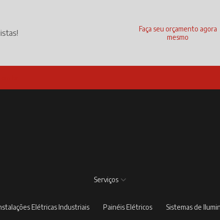
Faça seu orçamento agora
istas!
mesmo
com.br
Serviços
Instalações Elétricas Industriais
Painéis Elétricos
Sistemas de Ilum