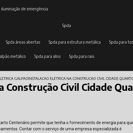
e iluminação de emergência
spda
spda áreas abertas
spda para estrutura metálica
spda para to
galpão metálico
spda para silos
spda para raio
ELETRICA GALPAO
INSTALACAO ELETRICA NA CONSTRUCAO CIVIL CIDADE QUART
na Construção Civil Cidade Qu
 Quarto Centenário permite que tenha o fornecimento de energia para qu
pamentos. Contar com o serviço de uma empresa especializada é