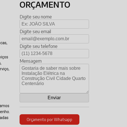
ORÇAMENTO
Digite seu nome
Digite seu email
icas,
Digite seu telefone
viços
Mensagem
,
rviço,
izamos
penho.
zadas
Orçamento por Whatsapp
a