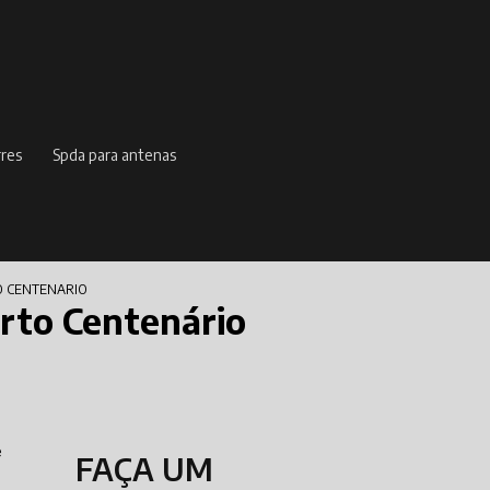
rres
spda para antenas
O CENTENARIO
arto Centenário
e
FAÇA UM