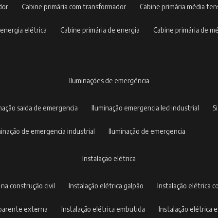
dor
cabine primária com transformador
cabine primária média te
 energia elétrica
cabine primária de energia
cabine primária de m
iluminações de emergência
inação saida de emergencia
iluminação emergencia led industrial
uminação de emergencia industrial
iluminação de emergencia
instalação elétrica
a na construção civil
instalação elétrica galpão
instalação elétrica c
 aparente externa
instalação elétrica embutida
instalação elétrica e