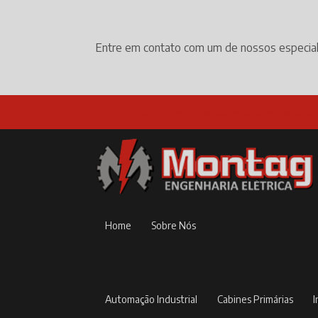
Entre em contato com um de nossos especial
(19) 3524-1152
comercial@montagengenharia.
Home
Sobre Nós
Automação Industrial
Cabines Primárias