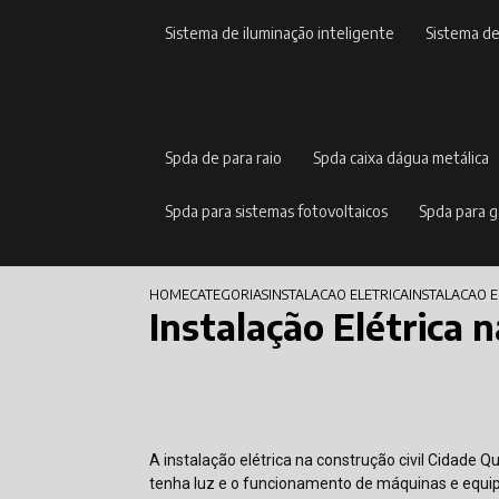
sistema de iluminação inteligente
sistema d
spda de para raio
spda caixa dágua metálica
spda para sistemas fotovoltaicos
spda para 
HOME
CATEGORIAS
INSTALACAO ELETRICA
INSTALACAO 
Instalação Elétrica 
A instalação elétrica na construção civil Cidade
tenha luz e o funcionamento de máquinas e equi