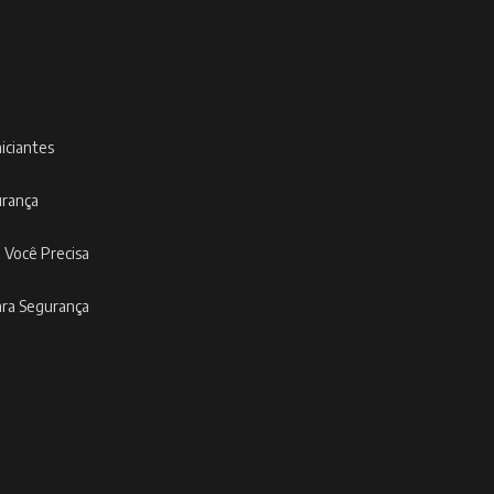
niciantes
urança
 Você Precisa
ara Segurança