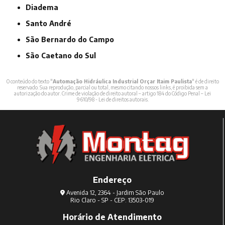
Diadema
Santo André
São Bernardo do Campo
São Caetano do Sul
O conteúdo do texto "
Automação Hidráulica Industrial Orçar Itaim Paulista
" é de direito
reservado. Sua reprodução, parcial ou total, mesmo citando nossos links, é proibida sem a
autorização do autor. Crime de violação de direito autoral – artigo 184 do Código Penal –
Lei
9610/98 - Lei de direitos autorais
.
Endereço
Avenida 12, 2364 - Jardim São Paulo
Rio Claro - SP - CEP: 13503-019
Horário de Atendimento