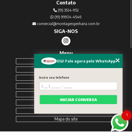
Contato
(19) 3524-1152
(19) 99924-4546
comercial@montagengenharia.com.br
SIGA-NOS
Menu
Home
Olá! Fale agora pelo WhatsApp
Sobre Nós
Serviços
Insira seu telefone
Blog
Contato
INICIAR CONVERSA
Solicite um orçamento
Categorias
1
Mapa do site