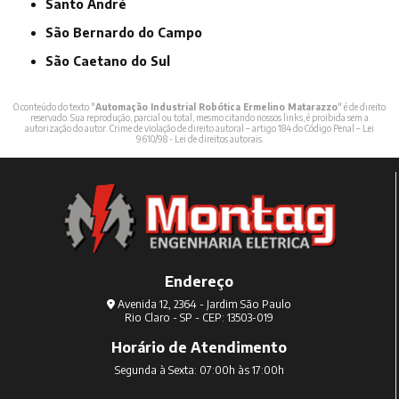
Santo André
São Bernardo do Campo
São Caetano do Sul
O conteúdo do texto "
Automação Industrial Robótica Ermelino Matarazzo
" é de direito
reservado. Sua reprodução, parcial ou total, mesmo citando nossos links, é proibida sem a
autorização do autor. Crime de violação de direito autoral – artigo 184 do Código Penal –
Lei
9610/98 - Lei de direitos autorais
.
Endereço
Avenida 12, 2364 - Jardim São Paulo
Rio Claro - SP - CEP: 13503-019
Horário de Atendimento
Segunda à Sexta: 07:00h às 17:00h