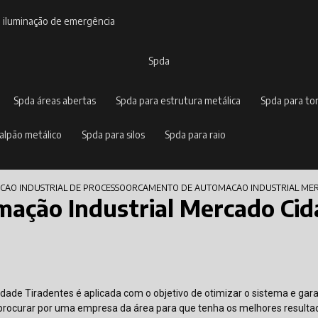
e iluminação de emergência
spda
spda áreas abertas
spda para estrutura metálica
spda para to
galpão metálico
spda para silos
spda para raio
AO INDUSTRIAL DE PROCESSO
ORCAMENTO DE AUTOMACAO INDUSTRIAL MER
ação Industrial Mercado Cid
ade Tiradentes é aplicada com o objetivo de otimizar o sistema e gara
 procurar por uma empresa da área para que tenha os melhores resulta