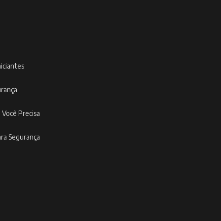
niciantes
urança
 Você Precisa
ara Segurança