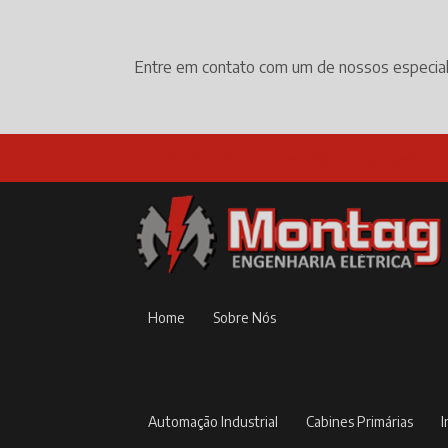
Entre em contato com um de nossos especial
(19) 3524-1152
comercial@montagengenharia.
Home
Sobre Nós
Automação Industrial
Cabines Primárias