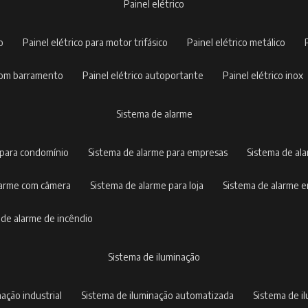
painel elétrico
co
painel elétrico para motor trifásico
painel elétrico metálico
o com barramento
painel elétrico autoportante
painel elétrico inox
sistema de alarme
 para condomínio
sistema de alarme para empresas
sistema de al
alarme com câmera
sistema de alarme para loja
sistema de alarme 
a de alarme de incêndio
sistema de iluminação
nação industrial
sistema de iluminação automatizada
sistema de 