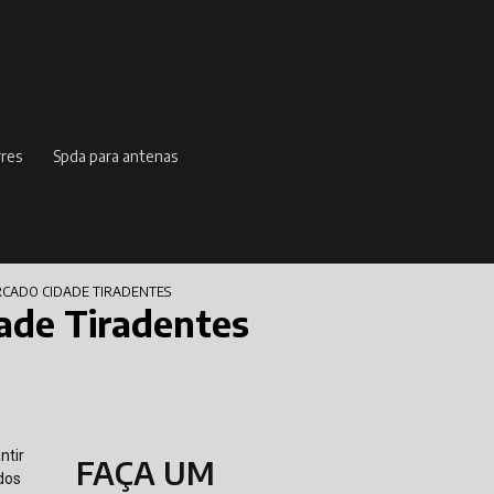
rres
spda para antenas
CADO CIDADE TIRADENTES
ade Tiradentes
ntir
FAÇA UM
dos