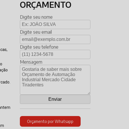
ORÇAMENTO
Digite seu nome
Digite seu email
Digite seu telefone
icas,
Mensagem
ão
lação
rcado.
rantem
Orçamento por Whatsapp
 em