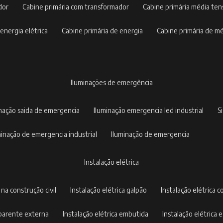
dor
cabine primária com transformador
cabine primária média te
 energia elétrica
cabine primária de energia
cabine primária de m
iluminações de emergência
inação saida de emergencia
iluminação emergencia led industrial
uminação de emergencia industrial
iluminação de emergencia
instalação elétrica
a na construção civil
instalação elétrica galpão
instalação elétrica c
 aparente externa
instalação elétrica embutida
instalação elétrica e