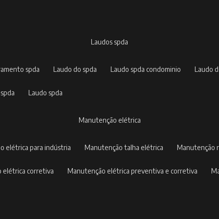
laudos spda
rramento spda
laudo do spda
laudo spda condominio
laudo 
 spda
laudo spda
manutenção elétrica
o elétrica para indústria
manutenção talha elétrica
manutenção r
 elétrica corretiva
manutenção elétrica preventiva e corretiva