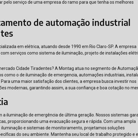
ar pelo serviço de uma empresa do ramo para que tenha os melhores
çamento de automação industrial
tes
ializada em elétrica, atuando desde 1990 em Rio Claro-SP. A empresa
com serviços como sistema de iluminação, projeto de instalações elétr
 mercado Cidade Tiradentes? A Montag atua no segmento de Automaç
viços como o de iluminação de emergencia, automações industriais, insta
. Para uma maior satisfação dos clientes, a empresa busca investir nos
ções modernas, garantindo assim, a sua confiança e boa cotação no me
ia
m a iluminação de emergência de última geração. Nossos sistemas ga
íticas, proporcionando uma evacuação segura e rápida. Com uma ampla
e iluminação e sistemas de monitoramento, projetamos soluções
ecíficas do seu ambiente. Mantenha seu local de trabalho protegido e