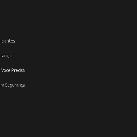
niciantes
urança
 Você Precisa
ara Segurança