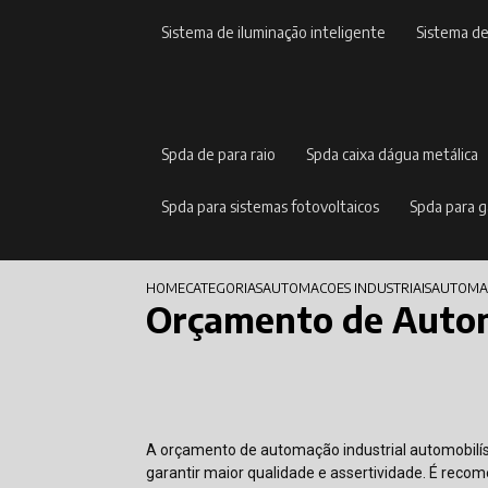
sistema de iluminação inteligente
sistema d
spda de para raio
spda caixa dágua metálica
spda para sistemas fotovoltaicos
spda para 
HOME
CATEGORIAS
AUTOMACOES INDUSTRIAIS
AUTOMAC
Orçamento de Automa
A orçamento de automação industrial automobilíst
garantir maior qualidade e assertividade. É rec