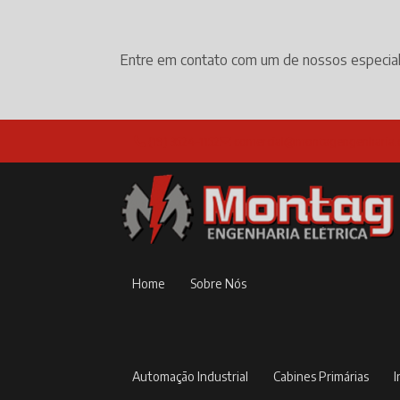
Entre em contato com um de nossos especial
(19) 3524-1152
comercial@montagengenharia.
Home
Sobre Nós
Automação Industrial
Cabines Primárias