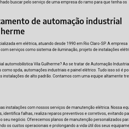
elhado buscar pelo serviço de uma empresa do ramo para que tenha os
çamento de automação industrial
ilherme
ializada em elétrica, atuando desde 1990 em Rio Claro-SP. A empresa
com serviços como sistema de iluminação, projeto de instalações elétr
 automobilística Vila Guilherme? Ao se tratar de Automação Industria
omo spda, automações industriais e painel elétrico. Tudo isso só é po
 as instalações de alto padrão. Contamos com uma equipe altamente tr
as instalações com nossos serviços de manutenção elétrica. Nossa eq
 identifica falhas, realiza reparos preventivos e corretivos, evitando p
a do seu negócio. Oferecemos planos de manutenção personalizados par
ndo os custos operacionais e prolongando a vida útil dos seus equipam