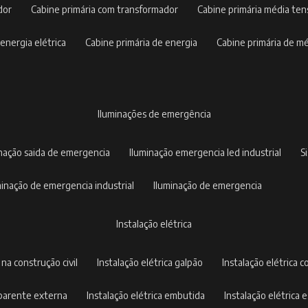
dor
cabine primária com transformador
cabine primária média te
 energia elétrica
cabine primária de energia
cabine primária de m
iluminações de emergência
inação saida de emergencia
iluminação emergencia led industrial
uminação de emergencia industrial
iluminação de emergencia
instalação elétrica
a na construção civil
instalação elétrica galpão
instalação elétrica c
 aparente externa
instalação elétrica embutida
instalação elétrica e