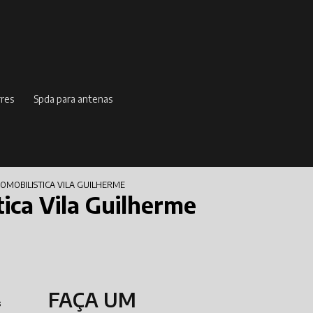
rres
spda para antenas
MOBILISTICA VILA GUILHERME
ica Vila Guilherme
FAÇA UM
s