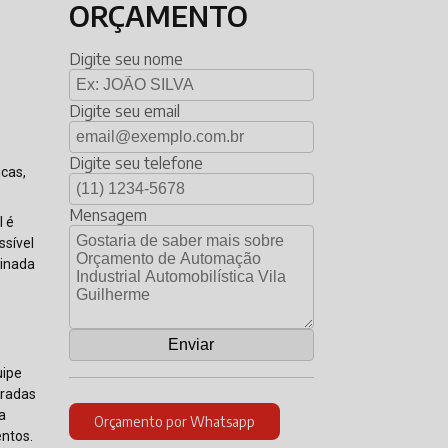
ORÇAMENTO
Digite seu nome
Digite seu email
Digite seu telefone
icas,
Mensagem
l é
ssível
einada
uipe
aradas
a
Orçamento por Whatsapp
entos.