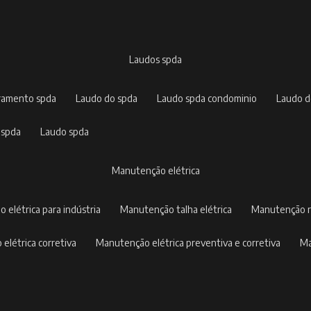
laudos spda
rramento spda
laudo do spda
laudo spda condominio
laudo 
 spda
laudo spda
manutenção elétrica
o elétrica para indústria
manutenção talha elétrica
manutenção r
 elétrica corretiva
manutenção elétrica preventiva e corretiva