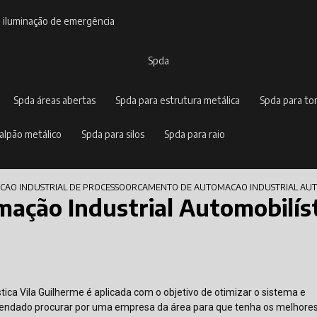
e iluminação de emergência
spda
spda áreas abertas
spda para estrutura metálica
spda para to
galpão metálico
spda para silos
spda para raio
AO INDUSTRIAL DE PROCESSO
ORCAMENTO DE AUTOMACAO INDUSTRIAL AUTO
ção Industrial Automobilíst
ica Vila Guilherme é aplicada com o objetivo de otimizar o sistema e
omendado procurar por uma empresa da área para que tenha os melhore