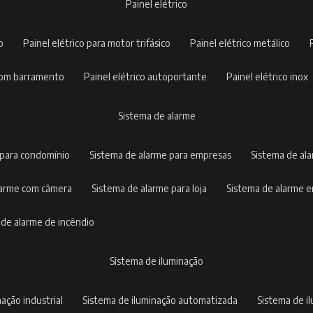
painel elétrico
co
painel elétrico para motor trifásico
painel elétrico metálico
o com barramento
painel elétrico autoportante
painel elétrico inox
sistema de alarme
 para condomínio
sistema de alarme para empresas
sistema de al
alarme com câmera
sistema de alarme para loja
sistema de alarme 
a de alarme de incêndio
sistema de iluminação
nação industrial
sistema de iluminação automatizada
sistema de 