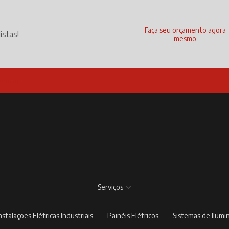
Faça seu orçamento agora
istas!
mesmo
com.br
Serviços
Instalações Elétricas Industriais
Painéis Elétricos
Sistemas de Ilum