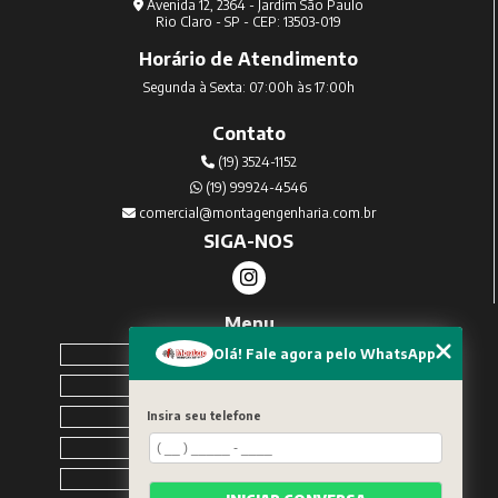
Avenida 12, 2364 - Jardim São Paulo
Rio Claro - SP - CEP: 13503-019
Horário de Atendimento
Segunda à Sexta: 07:00h às 17:00h
Contato
(19) 3524-1152
(19) 99924-4546
comercial@montagengenharia.com.br
SIGA-NOS
Menu
Home
Olá! Fale agora pelo WhatsApp
Sobre Nós
Serviços
Insira seu telefone
Blog
Contato