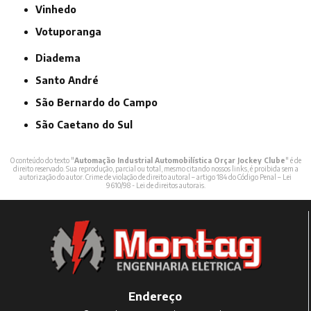
Vinhedo
Votuporanga
Diadema
Santo André
São Bernardo do Campo
São Caetano do Sul
O conteúdo do texto "
Automação Industrial Automobilística Orçar Jockey Clube
" é de
direito reservado. Sua reprodução, parcial ou total, mesmo citando nossos links, é proibida sem a
autorização do autor. Crime de violação de direito autoral – artigo 184 do Código Penal –
Lei
9610/98 - Lei de direitos autorais
.
Endereço